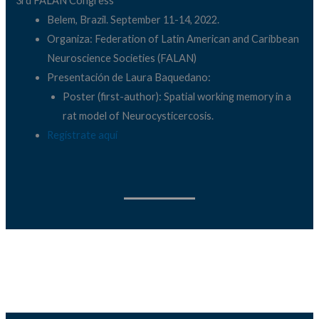
3rd FALAN Congress
Belem, Brazil. September 11-14, 2022.
Organiza: Federation of Latin American and Caribbean
Neuroscience Societies (FALAN)
Presentación de Laura Baquedano:
Poster (first-author): Spatial working memory in a
rat model of Neurocysticercosis.
Regístrate aquí
Facebook
YouTube
Google
Telegram
Correo electrónico