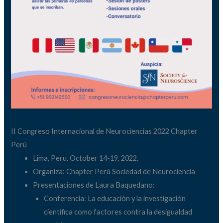
II Congreso Internacional de Neurociencias 2022 Chapter
Perú
Lima, Peru. October 14-19, 2022.
Organiza: Chapter Perú Sociedad de Neurociencia
Presentaciones de Laura Baquedano:
Conferencia: La educación y la investigación
científica como factores contra la desigualdad