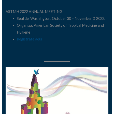
ASTMH 2022 ANNUAL MEETING
Seattle, Washington. October 30 – November 3, 2022.
Organiza: American Society of Tropical Medicine and
Hygiene
Regístrate aquí