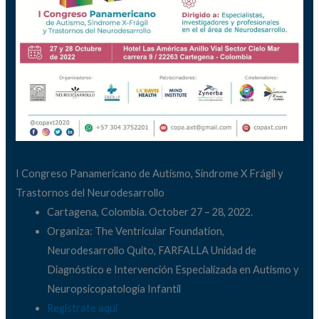
I Congreso Panamericano de Autismo, Síndrome X Frágil y
Trastornos del Neurodesarrollo
Cartagena, Colombia. October 27 – 28, 2022.
Organiza: The Ventricular Foundation,
Neurodesarrollo Quito, FARFALLA Unidad de
Diagnóstico e Intervención Especializada en Autismo y
Neuropsicopatología Infantil
Regístrate aquí