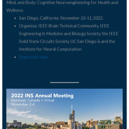
Mind, and Body: Cognitive Neuroengineering for Health and
Wellness
San Diego, California. November 10-11, 2022.
Organiza: IEEE Brain Technical Community, IEEE
Engineering in Medicine and Biology Society, the IEEE
Solid State Circuits Society, UC San Diego & and the
Institute for Neural Computation
Regístrate aquí